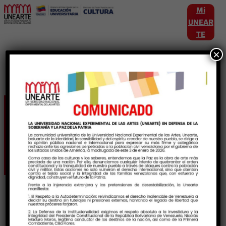
Mi
UNEAR
TE
×
Etiqueta:
JornadasDeInvestigacionArtis