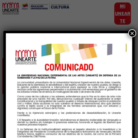
Mi
UNEAR
TE
×
Etiqueta:
JornadaMusical