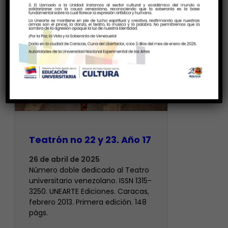
Teatrón no 22 y 23. Año 17
26 de abril de 2025
Número doble dedicado al Teatro
universitario venezolano. ISSN 1315-
3250. UNEARTE Ediciones. Caracas,
febrero 2013. Primera edición. 148
págs.