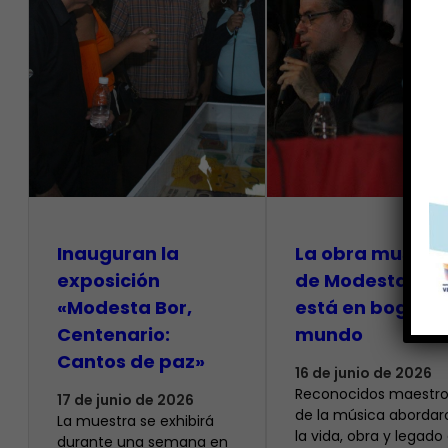
Inauguran la
La obra musical
exposición
de Modesta Bor
«Modesta Bor,
está en boga en
Centenario:
mundo
Cantos de paz»
16 de junio de 2026
Reconocidos maestro
17 de junio de 2026
de la música abordar
La muestra se exhibirá
la vida, obra y legado
durante una semana en