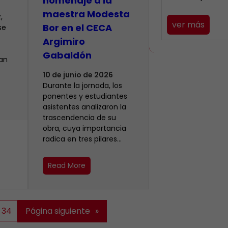
homenaje a la
maestra Modesta
,
ver más
Bor en el CECA
se
Argimiro
Gabaldón
ían
10 de junio de 2026
Durante la jornada, los
ponentes y estudiantes
asistentes analizaron la
trascendencia de su
obra, cuya importancia
radica en tres pilares…
Read More
34
Página siguiente
»