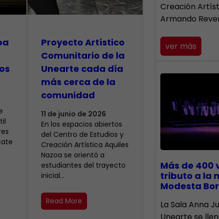
Creación Artís
Armando Reve
pa
Proyecto Artístico
ver más
Comunitario de la
os
Unearte cada día
más cerca de la
comunidad
e
11 de junio de 2026
il
En los espacios abiertos
res
del Centro de Estudios y
cate
Creación Artística Aquiles
Nazoa se orientó a
Más de 400 
estudiantes del trayecto
tributo a la
inicial…
Modesta Bor
Read More
​La Sala Anna Ju
Unearte se lle