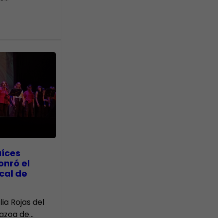
aíces
onró el
cal de
lia Rojas del
Nazoa de…