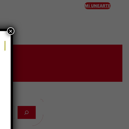
Mi UNEARTE
×
eso