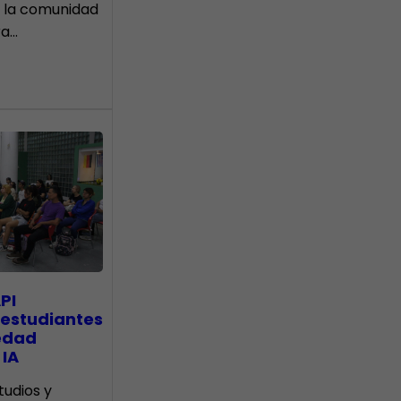
 la comunidad
ra…
PI
 estudiantes
edad
 IA
tudios y