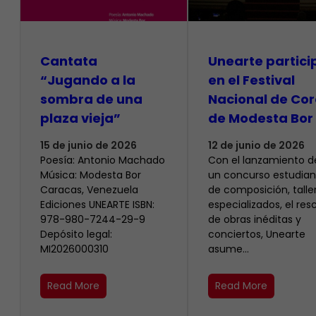
Cantata
Unearte partici
“Jugando a la
en el Festival
sombra de una
Nacional de Cor
plaza vieja”
de Modesta Bor
15 de junio de 2026
12 de junio de 2026
Poesía: Antonio Machado
​Con el lanzamiento d
Música: Modesta Bor
un concurso estudiant
Caracas, Venezuela
de composición, talle
Ediciones UNEARTE ISBN:
especializados, el res
978-980-7244-29-9
de obras inéditas y
Depósito legal:
conciertos, Unearte
MI2026000310
asume…
Read More
Read More