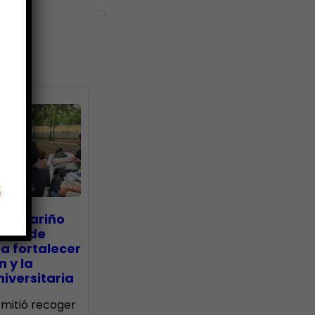
ias
go Mariño
nada de
a fortalecer
n y la
iversitaria
ermitió recoger