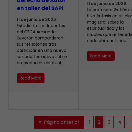
Derecho de Autor
11 de junio de 2026
en taller del SAPI
La profesora Gutiérrez
hizo énfasis en su cla
11 de junio de 2026
magistral sobre la
Estudiantes y docentes
espiritualidad y los
del CECA Armando
rituales que anteced
Reverón compartieron
cada obra artística…
sus reflexiones tras
participar en una nueva
Read More
jornada formativa sobre
propiedad intelectual,…
Read More
«
Página anterior
1
2
3
4
…