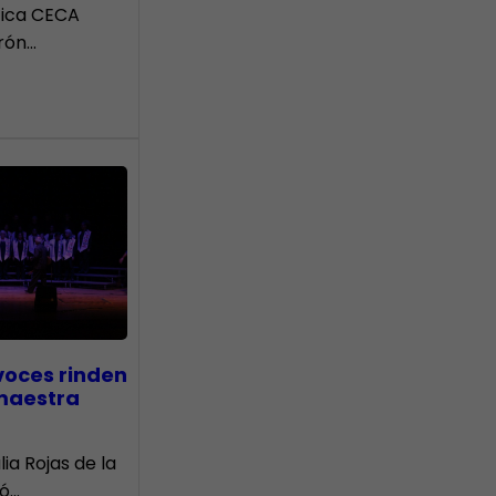
tica CECA
rón…
voces rinden
 maestra
lia Rojas de la
nó…