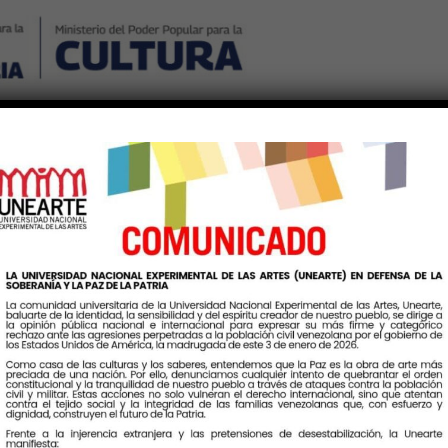
Nosotros
Noticias
Publicaciones
Contáctenos
Ingr
Etiqueta:
JornadaMusical