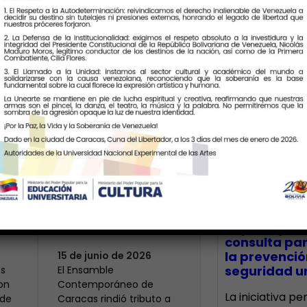
Últimas Notic
Modesta: un
centenario que
 el
resuena en la
CECA Santia
impulsó jor
memoria histórica
consulta par
la prevenció
15 de junio de 2026
seguridad un
s
El Ensamble
on
Contemporáneo de
La iniciativa p
 de
Caracas rindió tributo a