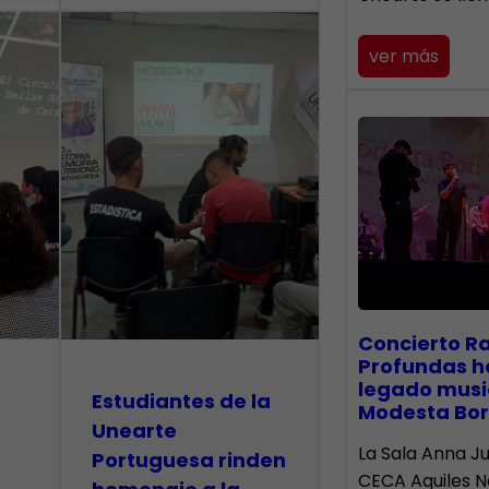
ver más
​Concierto R
Profundas h
legado musi
Estudiantes de la
Modesta Bor
Unearte
La Sala Anna Ju
Portuguesa rinden
CECA Aquiles 