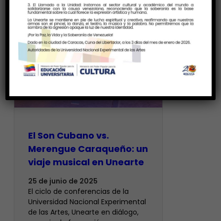
El Son Cubano vs.
Merengue Caraqueño: un
viaje musical en Unearte
25 de junio de 2025
El ciclo de conferencias de la
Universidad Nacional Experimental
de las Artes, Unearte en diálogo,