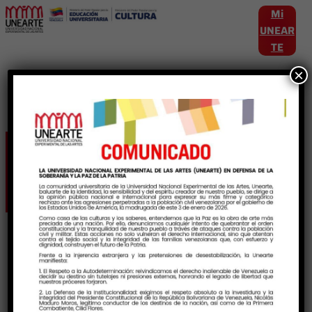
Mi
UNEAR
TE
×
Etiqueta:
IdentidadUrbana