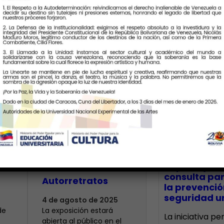
Últimas Notic
ó
Estudiantes de la
us
Unearte
inauguran
CECA Santia
impulsó jor
muestra de
consulta par
Autorretratos
la prevenció
seguridad un
4 de agosto de 2025
de
La exposición estará
La iniciativa p
abierta al público en el