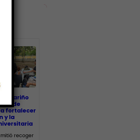
ias
go Mariño
nada de
a fortalecer
n y la
iversitaria
ermitió recoger