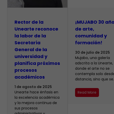
Rector de la
¡MUJABO 30 añ
Unearte reconoce
de arte,
la labor de la
comunidad y
Secretaría
formación!
General de la
30 de julio de 2025
universidad y
Mujabo, una galería
planifica próximos
adscrita a la Unearte,
donde el arte no se
procesos
contempla solo desde
académicos
distancia, sino que se
1 de agosto de 2025
Unearte hace énfasis en
Read More
la excelencia académica
y la mejora continua de
sus procesos
administrativos y