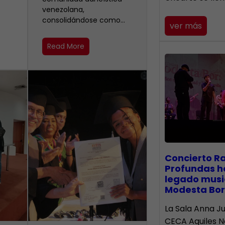
venezolana,
consolidándose como…
ver más
Read More
​Concierto R
Profundas h
legado musi
Modesta Bor
La Sala Anna Ju
CECA Aquiles 