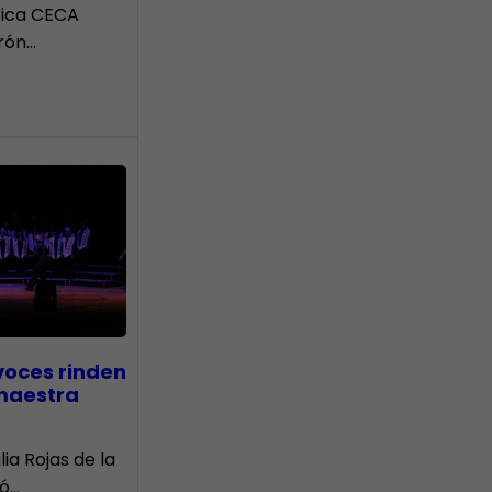
tica CECA
rón…
voces rinden
 maestra
lia Rojas de la
nó…