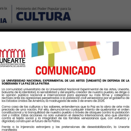
Nosotros
Noticias
Publicaciones
Contáctenos
Ingr
Etiqueta:
IdentidadUrbana