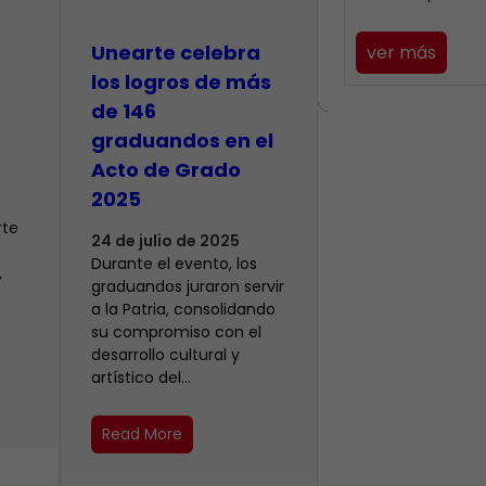
Unearte celebra
ver más
los logros de más
de 146
graduandos en el
Acto de Grado
2025
rte
24 de julio de 2025
Durante el evento, los
,
graduandos juraron servir
a la Patria, consolidando
su compromiso con el
desarrollo cultural y
artístico del…
Read More