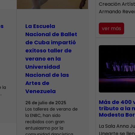
Creación Artís
Armando Reve
os
La Escuela
ver más
Nacional de Ballet
de Cuba impartió
exitoso taller de
verano en la
Universidad
Nacional de las
Artes de
 la
Venezuela
…
Más de 400 
26 de julio de 2025
tributo a la
Los talleres de verano de
Modesta Bor
la ENBC, han sido
recibidos con gran
​La Sala Anna Ju
entusiasmo por la
Unearte se lle
comunidad dancística