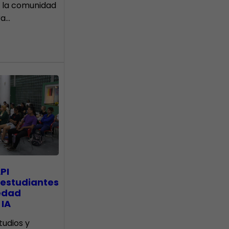
 la comunidad
ra…
PI
 estudiantes
edad
 IA
tudios y