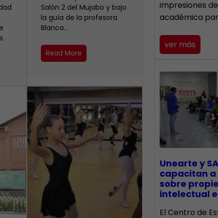
impresiones de
idad
Salón 2 del Mujabo y bajo
académica pa
la guía de la profesora
e
Blanca…
e.
ver más
Read More
Unearte y SA
capacitan a
sobre propi
intelectual e
El Centro de Es