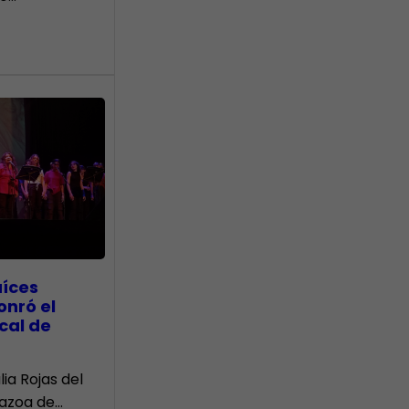
aíces
onró el
cal de
lia Rojas del
Nazoa de…