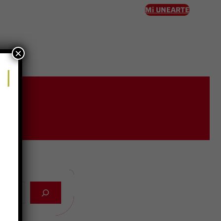
Mi UNEARTE
×
eso