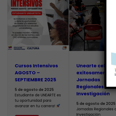
Cursos Intensivos
Unearte celebr
AGOSTO –
exitosamente s
SEPTIEMBRE 2025
Jornadas
Regionales de
5 de agosto de 2025
Investigación
Estudiante de UNEARTE es
tu oportunidad para
5 de agosto de 2025
avanzar en tu carrera!
Jornadas Regionales 
Investigación