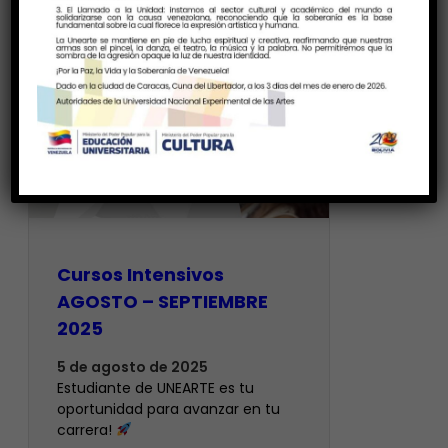
Cursos Intensivos
AGOSTO – SEPTIEMBRE
2025
5 de agosto de 2025
Estudiante de UNEARTE es tu
oportunidad para avanzar en tu
carrera!