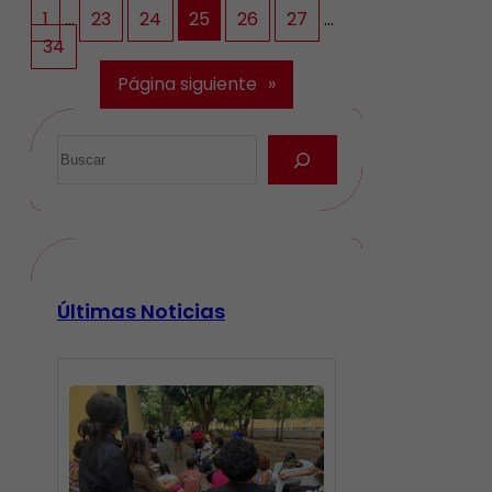
1
…
23
24
25
26
27
…
34
Página siguiente
»
Últimas Noticias