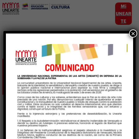
Mi
UNEAR
TE
×
Etiqueta:
HistoriayCultura