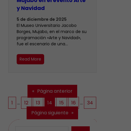
Mujabo en el evento Arte
y Navidad
5 de diciembre de 2025
El Museo Universitario Jacobo
Borges, Mujabo, en el marco de su
programación «Arte y Navidad»,
fue el escenario de una…
Read More
«
Página anterior
1
…
12
13
14
15
16
…
34
Página siguiente
»