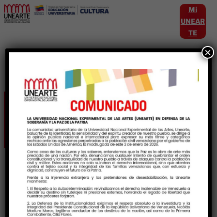
Mi
UNEAR
TE
×
Etiqueta:
HistoriayCultura