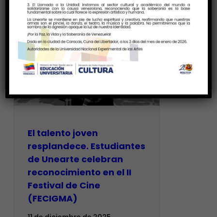
El talento joven
resplandece. Estudiantes
de Unearte celebran
reconocimiento en el II
Festival de Cine
(FECIGMA)