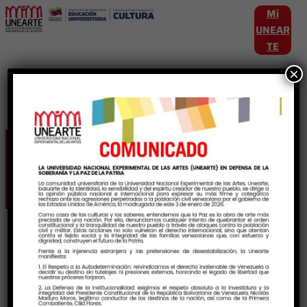
Mi
UNEAR
TE
×
Etiqueta:
HistoriayCultura