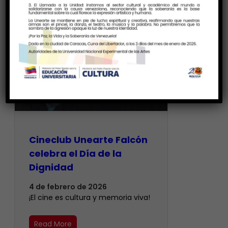
Cineclub Unearte Falcón
celebra el Día de la
Dignidad
4 de febrero de 2026
¡El cine es cultura y memoria viva!
Read More