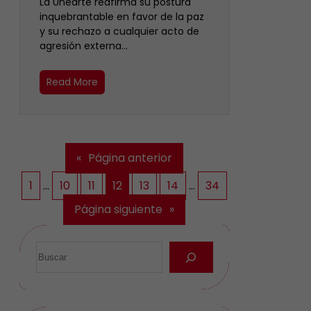
La Unearte reafirma su postura
inquebrantable en favor de la paz
y su rechazo a cualquier acto de
agresión externa…
Read More
«
Página anterior
1
…
10
11
12
13
14
…
34
Página siguiente
»