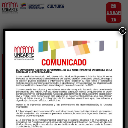
Mi
UNEAR
TE
×
Etiqueta:
GobiernoDeDistritoCapital