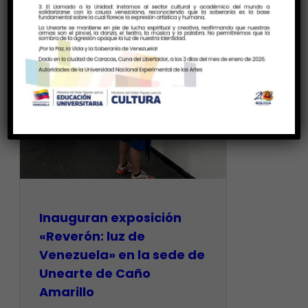
Inauguran exposición
«Reverón: luz de
Venezuela» en la sede de
Unearte de Caño
Amarillo