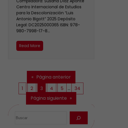
Compiladora: Susana Díaz Aponte
Centro Internacional de Estudios
para la Descolonización “Luis
Antonio Bigott” 2025 Depósito
Legal: DC2025000365 ISBN: 978-
980-7998-17-8…
Read More
«
Página anterior
1
2
3
4
5
…
34
Página siguiente
»