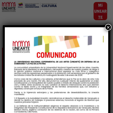
Mi
UNEAR
TE
×
Etiqueta:
GobiernoDeDistritoCapital