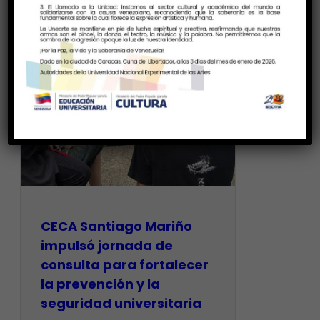
CECA Santiago Mariño
impulsó jornada de
consulta para fortalecer
la prevención y la
seguridad universitaria