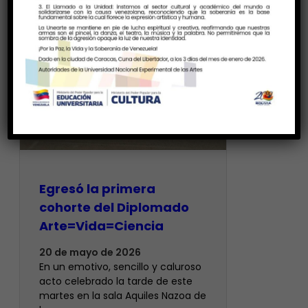
Egresó la primera
cohorte del Diplomado
Arte=Vida=Ciencia
20 de mayo de 2026
En un emotivo, sencillo y caluroso
acto celebrado la tarde de este
martes en la sala Aquiles Nazoa de