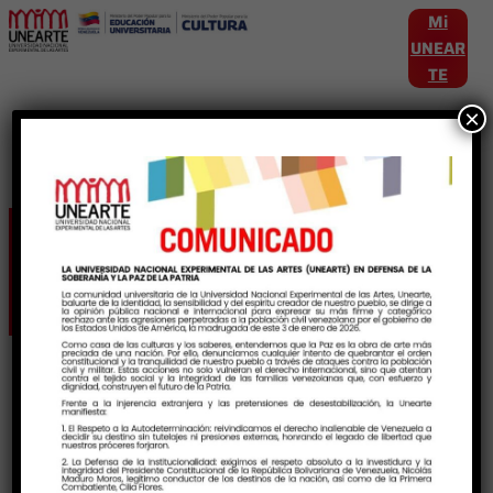
Mi
UNEAR
TE
×
Etiqueta:
Filven2025