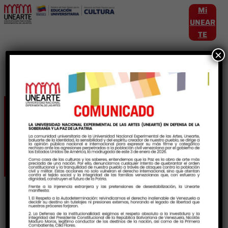
Mi
UNEAR
TE
×
Etiqueta:
EducacionParaLasArtes