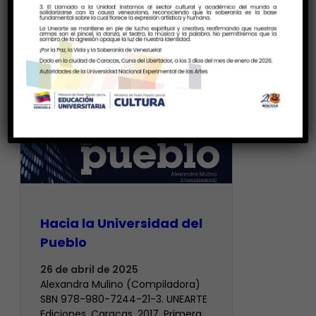
Hacia la Universidad del
Pueblo
26 de abril de 2025
Alexandra Mulino (Compiladora)
SBN 978-980-7244-21-3. UNEARTE
Ediciones. Caracas, 2017. Primera