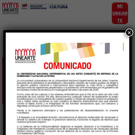
Mi
UNEAR
TE
×
Etiqueta:
EducacionParaLasArtes