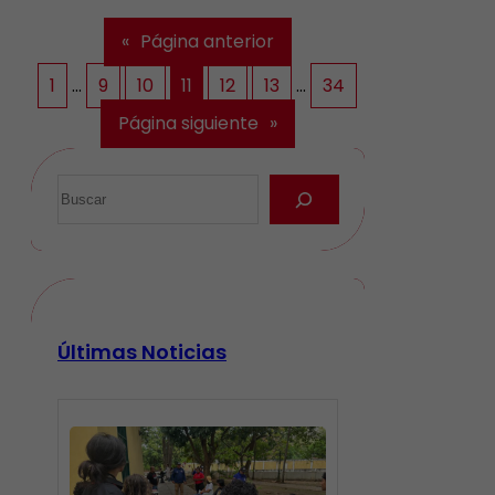
«
Página anterior
1
…
9
10
11
12
13
…
34
Página siguiente
»
Últimas Noticias