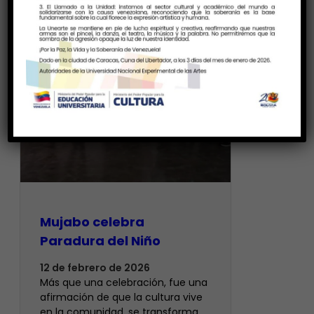
Mujabo celebra
Paradura del Niño
12 de febrero de 2026
Más que una celebración, fue una
afirmación de que la cultura vive
en la comunidad, se transforma