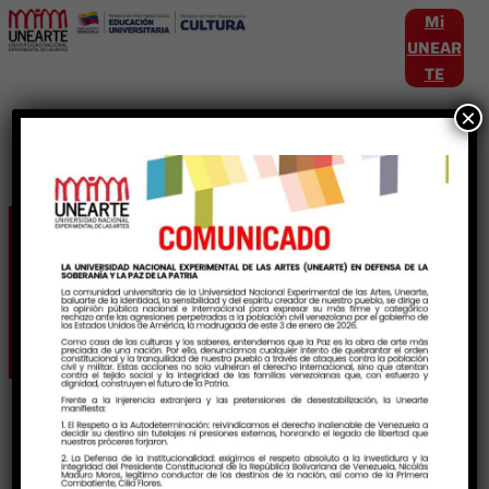
Mi
UNEAR
TE
×
Etiqueta:
DesarrolloAcadémico