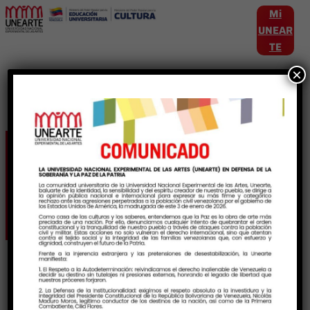
Mi
UNEAR
TE
×
Etiqueta:
DeclaratoriaJoropo