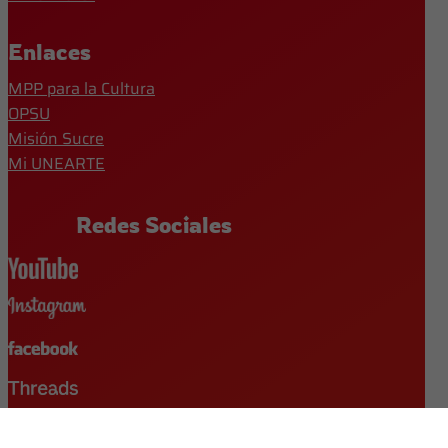
Enlaces
MPP para la Cultura
OPSU
Misión Sucre
Mi UNEARTE
Redes Sociales