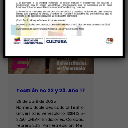
Teatrón no 22 y 23. Año 17
26 de abril de 2025
Número doble dedicado al Teatro
universitario venezolano. ISSN 1315-
3250. UNEARTE Ediciones. Caracas,
febrero 2013. Primera edición. 148