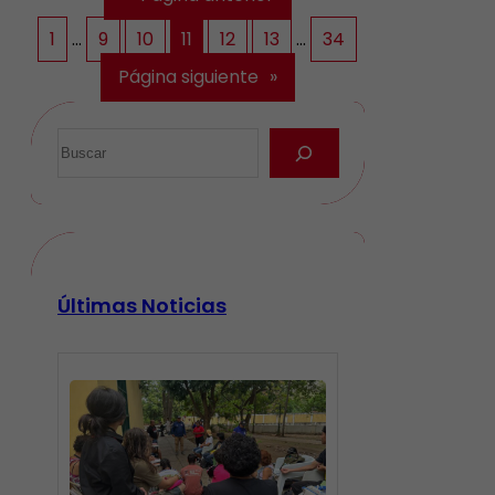
1
…
9
10
11
12
13
…
34
Página siguiente
»
Últimas Noticias