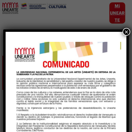
Mi
UNEAR
TE
×
Etiqueta:
CursosIntensivos