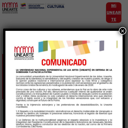
Mi
UNEAR
TE
×
Etiqueta:
CulturaYanomami