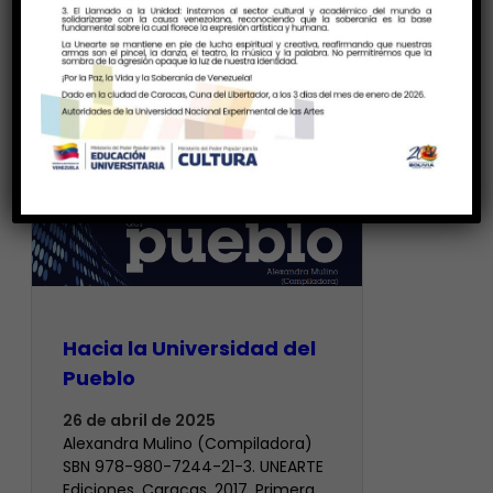
Hacia la Universidad del
Pueblo
26 de abril de 2025
Alexandra Mulino (Compiladora)
SBN 978-980-7244-21-3. UNEARTE
Ediciones. Caracas, 2017. Primera