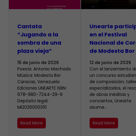
Cantata
Unearte partici
“Jugando a la
en el Festival
sombra de una
Nacional de Cor
plaza vieja”
de Modesta Bor
15 de junio de 2026
12 de junio de 2026
Poesía: Antonio Machado
​Con el lanzamiento d
Música: Modesta Bor
un concurso estudiant
Caracas, Venezuela
de composición, talle
Ediciones UNEARTE ISBN:
especializados, el res
978-980-7244-29-9
de obras inéditas y
Depósito legal:
conciertos, Unearte
MI2026000310
asume…
Read More
Read More