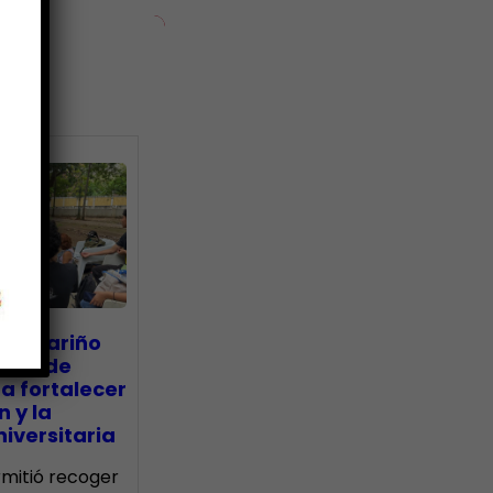
ias
go Mariño
nada de
a fortalecer
n y la
iversitaria
ermitió recoger