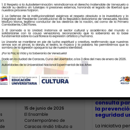
Últimas Notic
Modesta: un
centenario que
 el
resuena en la
CECA Santia
impulsó jor
memoria histórica
consulta par
la prevenció
15 de junio de 2026
seguridad un
s
El Ensamble
on
Contemporáneo de
La iniciativa p
 de
Caracas rindió tributo a