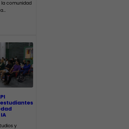
 la comunidad
ra…
PI
 estudiantes
edad
 IA
tudios y