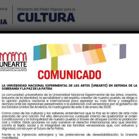
Nosotros
Noticias
Publicaciones
Contáctenos
Ingr
Etiqueta:
CulturaYanomami