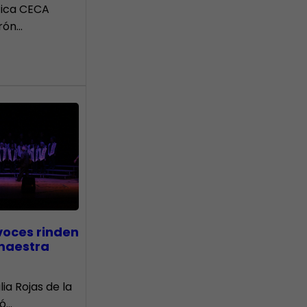
tica CECA
rón…
voces rinden
 maestra
lia Rojas de la
nó…