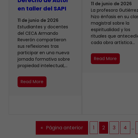
Derecho de Autor
11 de junio de 2026
en taller del SAPI
La profesora Gutiérrez
hizo énfasis en su cla
11 de junio de 2026
magistral sobre la
Estudiantes y docentes
espiritualidad y los
del CECA Armando
rituales que anteced
Reverón compartieron
cada obra artística…
sus reflexiones tras
participar en una nueva
Read More
jornada formativa sobre
propiedad intelectual,…
Read More
«
Página anterior
1
2
3
4
…