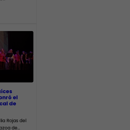
aíces
onró el
cal de
lia Rojas del
Nazoa de…