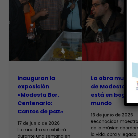
Inauguran la
La obra musical
exposición
de Modesta Bor
«Modesta Bor,
está en boga en
Centenario:
mundo
Cantos de paz»
16 de junio de 2026
Reconocidos maestro
17 de junio de 2026
de la música abordar
La muestra se exhibirá
la vida, obra y legado
durante una semana en