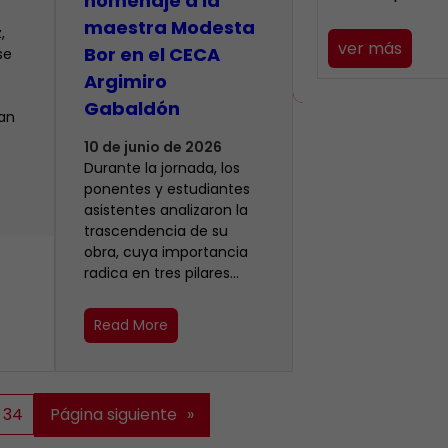
homenaje a la
maestra Modesta
,
ver más
Bor en el CECA
se
Argimiro
Gabaldón
ían
10 de junio de 2026
Durante la jornada, los
ponentes y estudiantes
asistentes analizaron la
trascendencia de su
obra, cuya importancia
radica en tres pilares…
Read More
34
Página siguiente
»