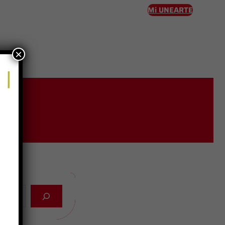
Mi UNEARTE
×
eso