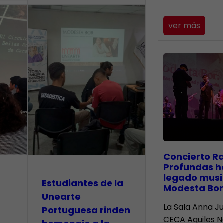
ver más
​Concierto R
Profundas h
legado musi
Estudiantes de la
Modesta Bor
Unearte
La Sala Anna Ju
Portuguesa rinden
CECA Aquiles 