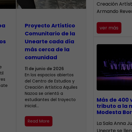
Creación Artís
Armando Reve
pa
Proyecto Artístico
ver más
Comunitario de la
os
Unearte cada día
más cerca de la
comunidad
e
11 de junio de 2026
il
En los espacios abiertos
res
del Centro de Estudios y
cate
Creación Artística Aquiles
Nazoa se orientó a
Más de 400 
estudiantes del trayecto
tributo a la
inicial…
Modesta Bor
Read More
​La Sala Anna Ju
Unearte se lle