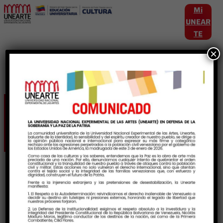
Mi
UNEAR
TE
×
Etiqueta:
CulturaMuseistica