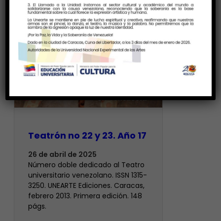
Teatrón no 22 y 23. Año 17
26 de abril de 2025
Número doble dedicado al Teatro
universitario venezolano. ISSN 1315-
3250. UNEARTE Ediciones. Caracas,
febrero 2013. Primera edición. 148
págs.