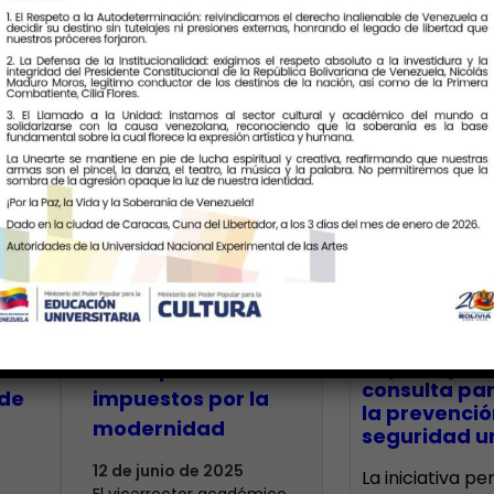
Últimas Notic
Unearte plantea
a
concepción de la
io
Estética más allá
CECA Santia
impulsó jor
de los parámetros
consulta par
de
impuestos por la
la prevenció
modernidad
seguridad un
12 de junio de 2025
La iniciativa p