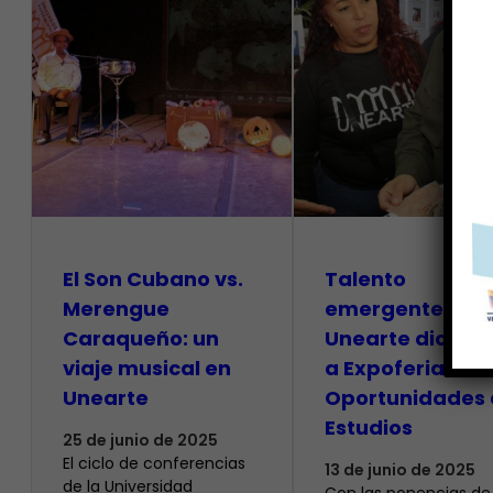
El Son Cubano vs.
Talento
Merengue
emergente de l
Caraqueño: un
Unearte dio inic
viaje musical en
a Expoferia de
Unearte
Oportunidades 
Estudios
25 de junio de 2025
El ciclo de conferencias
13 de junio de 2025
de la Universidad