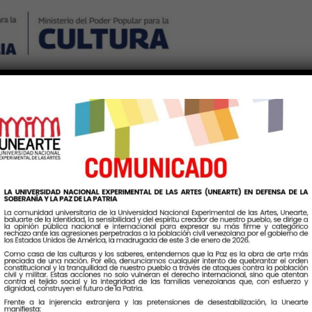
Nosotros
Noticias
Publicaciones
Contáctenos
Ingr
Etiqueta:
CulturaEHistoria