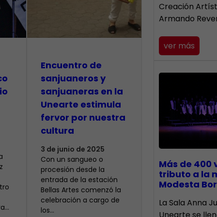
Creación Artís
Armando Reve
ver más
Encuentro de
co
sanjuaneros y
io
sanjuaneras en la
Unearte estimula
fervor por nuestra
cultura
3 de junio de 2025
a
Con un sangueo o
Más de 400 
z
procesión desde la
tributo a la
entrada de la estación
Modesta Bor
tro
Bellas Artes comenzó la
celebración a cargo de
​La Sala Anna Ju
ra…
los…
Unearte se lle