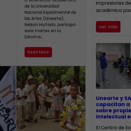
El vicerrector académico
impresiones de
de la Universidad
académica pa
Nacional Experimental de
las Artes (Unearte),
Nelson Hurtado, participó
ver más
este martes en la
Décima…
Read More
Unearte y SA
capacitan a
sobre propi
intelectual e
El Centro de Es