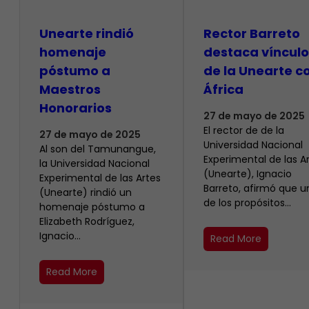
Unearte rindió
Rector Barreto
homenaje
destaca vínculo
póstumo a
de la Unearte c
Maestros
África
Honorarios
27 de mayo de 2025
El rector de de la
27 de mayo de 2025
Universidad Nacional
Al son del Tamunangue,
Experimental de las A
la Universidad Nacional
(Unearte), Ignacio
Experimental de las Artes
Barreto, afirmó que u
(Unearte) rindió un
de los propósitos…
homenaje póstumo a
Elizabeth Rodríguez,
Ignacio…
Read More
Read More