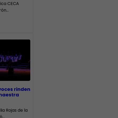
tica CECA
rón…
voces rinden
 maestra
lia Rojas de la
nó…