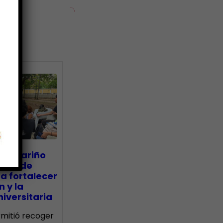
ias
go Mariño
nada de
a fortalecer
n y la
iversitaria
ermitió recoger