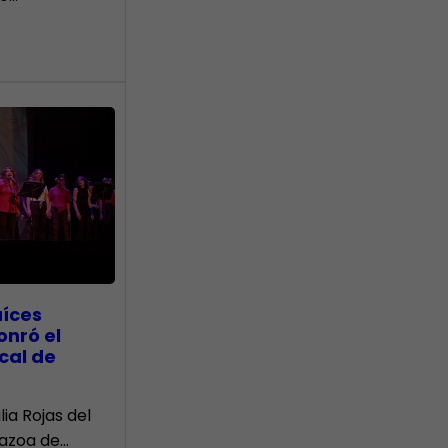
aíces
onró el
cal de
lia Rojas del
Nazoa de…