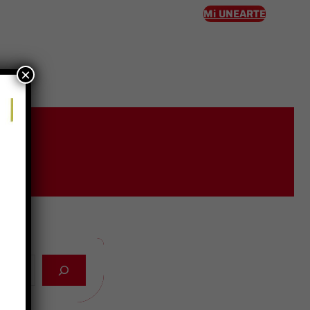
Mi UNEARTE
×
eso