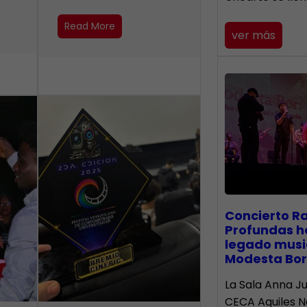
Read More
ver más
​Concierto R
Profundas h
legado musi
Modesta Bor
La Sala Anna Ju
CECA Aquiles 