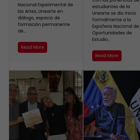
Con las ponencias de
Nacional Experimental de
estudiantes de la
las Artes, Unearte en
Unearte se dio inicio
diálogo, espacio de
formalmente a la
formación permanente
Expoferia Nacional de
de…
Oportunidades de
Estudio…
Read More
Read More