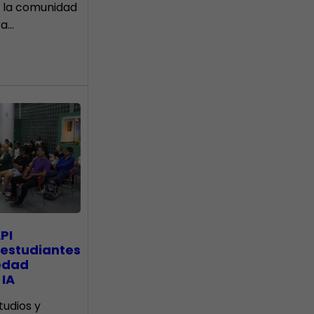
 la comunidad
ra…
PI
 estudiantes
edad
 IA
tudios y