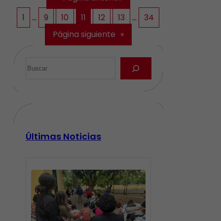
1
…
9
10
11
12
13
…
34
Página siguiente
»
Últimas Noticias