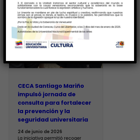
CECA Santiago Mariño
impulsó jornada de
consulta para fortalecer
la prevención y la
seguridad universitaria
24 de junio de 2026
La iniciativa permitió recoger