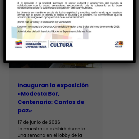
Inauguran la exposición
«Modesta Bor,
Centenario: Cantos de
paz»
17 de junio de 2026
La muestra se exhibirá durante
una semana en el lobby de la