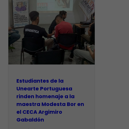
Estudiantes de la
Unearte Portuguesa
rinden homenaje a la
maestra Modesta Bor en
el CECA Argimiro
Gabaldón