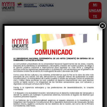
Mi
UNEAR
TE
×
Etiqueta:
CuatroSiames