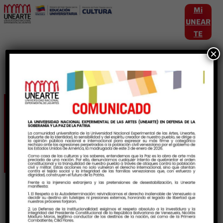
Mi
UNEAR
TE
×
Etiqueta:
ConstruccuionMusical