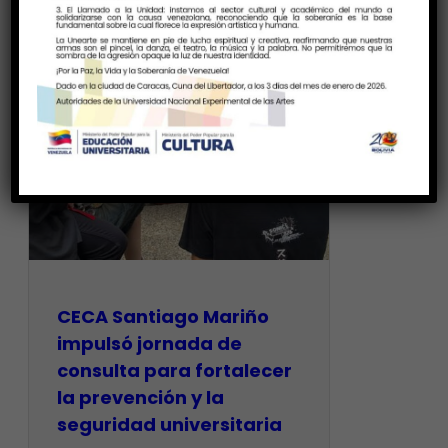
CECA Santiago Mariño
impulsó jornada de
consulta para fortalecer
la prevención y la
seguridad universitaria