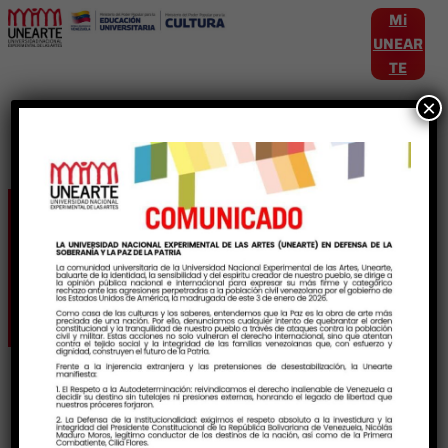
Mi
UNEAR
TE
×
Etiqueta:
ConstituyenteUniversitaria