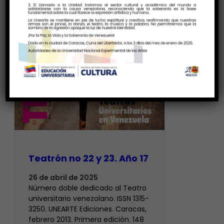
Teatrón no 22 y 23. Año 17
26 de abril de 2025
Número doble dedicado al Teatro
universitario venezolano. ISSN 1315-
3250. UNEARTE Ediciones. Caracas,
febrero 2013. Primera edición. 148