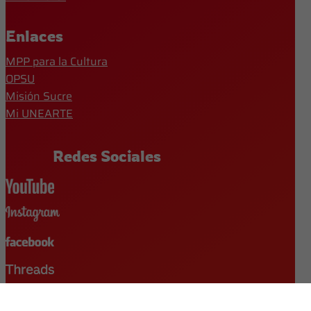
Enlaces
MPP para la Cultura
OPSU
Misión Sucre
Mi UNEARTE
Redes Sociales