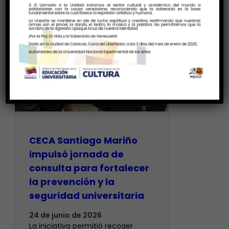
CECA Santiago Mariño
impulsó jornada de
consulta para fortalecer
la prevención y la
seguridad universitaria
24 de junio de 2026
La iniciativa permitió recoger