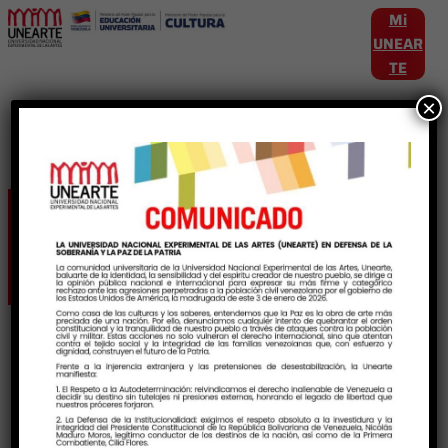
Mi
UNEAR
TE
×
Etiqueta:
Celarg