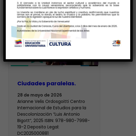
Ciudades paralelas.
28 de mayo de 2026
Arianne Velis Ordosgoitti Centro
Internacional de Estudios para la
Descolonización “Luis Antonio
Bigott”, 2025 ISBN: 978-980-7998-
19-2 Deposito Legal:
DC2025000881