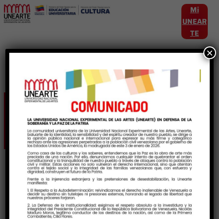
Mi
UNEAR
TE
×
Etiqueta:
casadeestudios