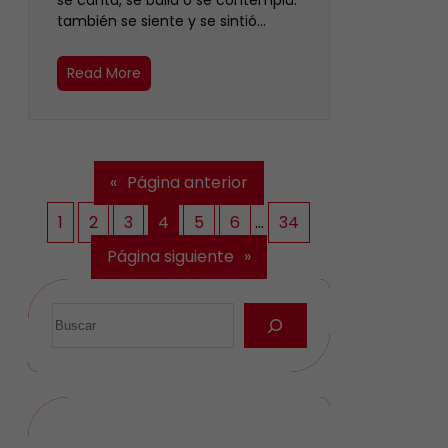
se canta, se baila o se contempla:
también se siente y se sintió…
Read More
«
Página anterior
1
2
3
4
5
6
…
34
Página siguiente
»