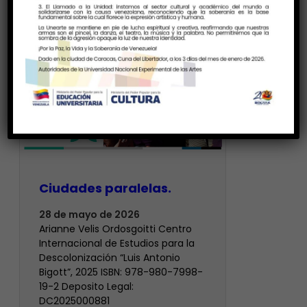
Ciudades paralelas.
28 de mayo de 2026
Arianne Velis Ordosgoitti Centro
Internacional de Estudios para la
Descolonización “Luis Antonio
Bigott”, 2025 ISBN: 978-980-7998-
19-2 Deposito Legal:
DC2025000881