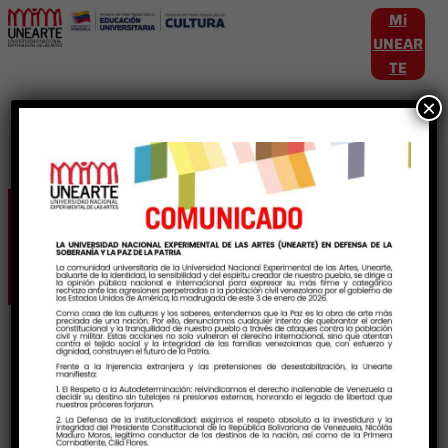
Mi
UNEAR
TE
×
Etiqueta:
Ballet