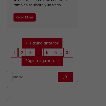
se canta, se baila o se contempla:
también se siente y se sintió…
Read More
«
Página anterior
1
2
3
4
5
6
…
34
Página siguiente
»