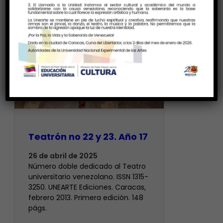
Teatrón no 22 y 23. Año 17
26 de abril de 2025
Número doble dedicado al Teatro
universitario venezolano. ISSN 1315-
3250. UNEARTE Ediciones. Caracas,
febrero 2013. Primera edición. 148
págs.