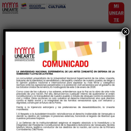
Mi
UNEAR
TE
×
Etiqueta:
Ballet