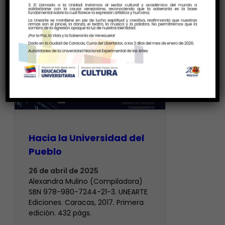
Hacia la Universidad del
Pueblo
26 de abril de 2025
Alexandra Mulino (Compiladora)
SBN 978-980-7244-21-3. UNEARTE
Ediciones. Caracas, 2017. Primera
edición. 432 págs.