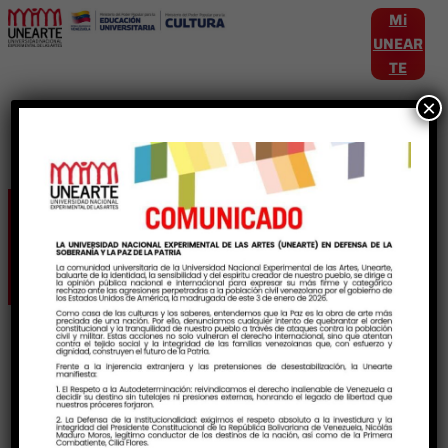
Mi
UNEAR
TE
×
Etiqueta:
ArteyCiencia