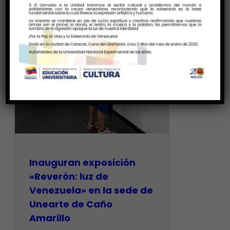
Inauguran exposición
«Reverón: luz de
Venezuela» en la sede de
Unearte de Caño
Amarillo