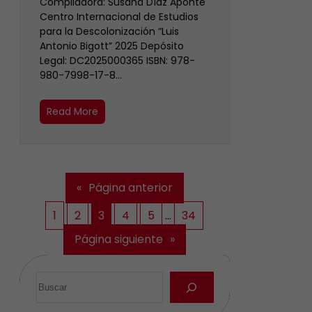
Compiladora: Susana Díaz Aponte
Centro Internacional de Estudios
para la Descolonización “Luis
Antonio Bigott” 2025 Depósito
Legal: DC2025000365 ISBN: 978-
980-7998-17-8…
Read More
«
Página anterior
1
2
3
4
5
…
34
Página siguiente
»