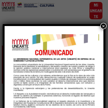
Mi
UNEAR
TE
×
Etiqueta:
ArqueologiaVenezolana