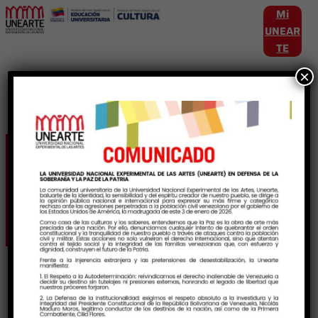
Mi
UNEAR
TE
×
Etiqueta:
AmbitoAcademico