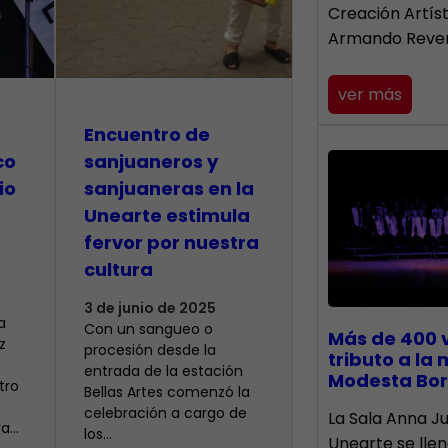
Creación Artís
Armando Reve
ver más
Encuentro de
co
sanjuaneros y
io
sanjuaneras en la
Unearte estimula
fervor por nuestra
cultura
3 de junio de 2025
a
Con un sangueo o
Más de 400 
z
procesión desde la
tributo a la
entrada de la estación
Modesta Bor
tro
Bellas Artes comenzó la
celebración a cargo de
​La Sala Anna Ju
ra…
los…
Unearte se lle