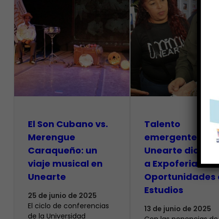
El Son Cubano vs.
Talento
Merengue
emergente de l
Caraqueño: un
Unearte dio inic
viaje musical en
a Expoferia de
Unearte
Oportunidades 
Estudios
25 de junio de 2025
El ciclo de conferencias
13 de junio de 2025
de la Universidad