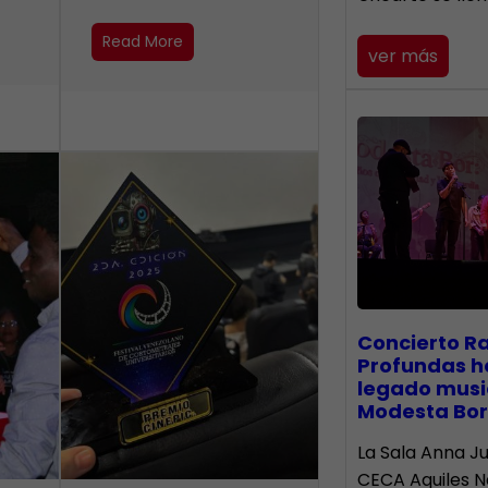
Read More
ver más
​Concierto R
Profundas h
legado musi
Modesta Bor
La Sala Anna Ju
CECA Aquiles 