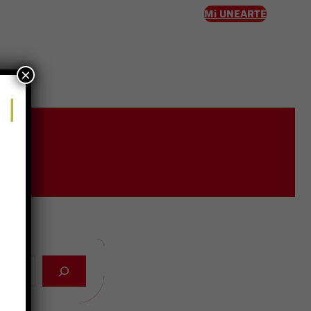
Mi UNEARTE
×
eso
a