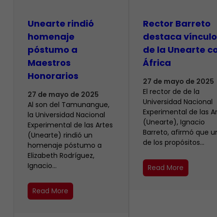
Unearte rindió
Rector Barreto
homenaje
destaca vínculo
póstumo a
de la Unearte c
Maestros
África
Honorarios
27 de mayo de 2025
El rector de de la
27 de mayo de 2025
Universidad Nacional
Al son del Tamunangue,
Experimental de las A
la Universidad Nacional
(Unearte), Ignacio
Experimental de las Artes
Barreto, afirmó que u
(Unearte) rindió un
de los propósitos…
homenaje póstumo a
Elizabeth Rodríguez,
Ignacio…
Read More
Read More