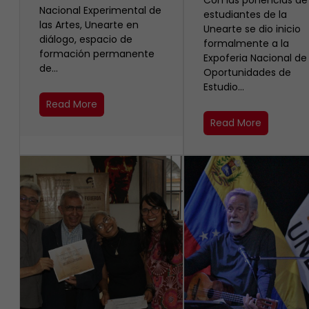
Con las ponencias de
Nacional Experimental de
estudiantes de la
las Artes, Unearte en
Unearte se dio inicio
diálogo, espacio de
formalmente a la
formación permanente
Expoferia Nacional de
de…
Oportunidades de
Estudio…
Read More
Read More