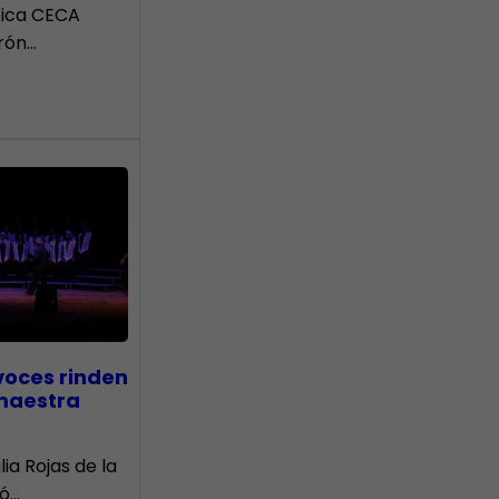
tica CECA
rón…
voces rinden
 maestra
lia Rojas de la
nó…