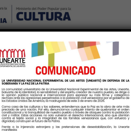
Nosotros
Noticias
Publicaciones
Contáctenos
Ingr
tiqueta:
AgresionImperialist