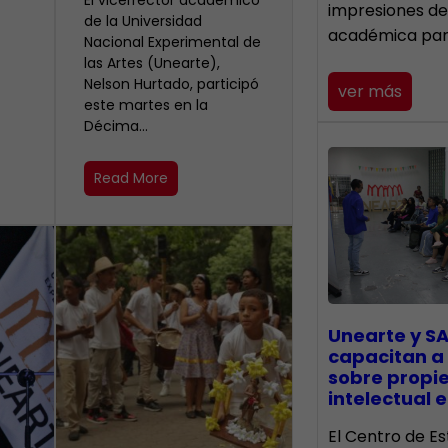
El vicerrector académico
impresiones de
de la Universidad
académica pa
Nacional Experimental de
las Artes (Unearte),
Nelson Hurtado, participó
ver más
este martes en la
Décima…
Read More
Unearte y SA
capacitan a
sobre propi
intelectual e
El Centro de Es