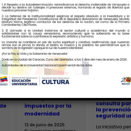
Últimas Notic
Unearte plantea
a
concepción de la
io
Estética más allá
CECA Santia
impulsó jor
de los parámetros
consulta par
de
impuestos por la
la prevenció
modernidad
seguridad un
12 de junio de 2025
La iniciativa p