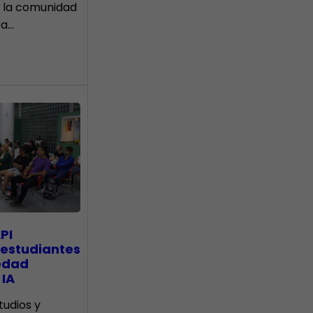
 la comunidad
ra…
PI
 estudiantes
edad
 IA
tudios y