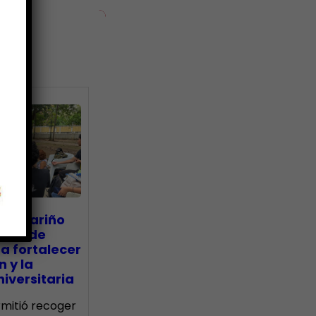
ias
go Mariño
nada de
a fortalecer
n y la
iversitaria
ermitió recoger