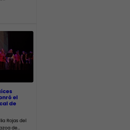
aíces
onró el
cal de
lia Rojas del
Nazoa de…