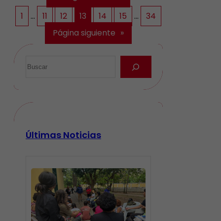
1
…
11
12
13
14
15
…
34
Página siguiente
»
Últimas Noticias