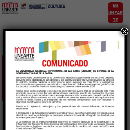
Mi
UNEAR
TE
×
Etiqueta:
AgresionImperialista