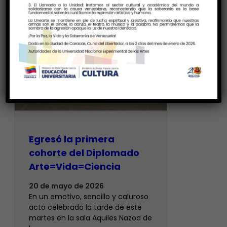
Egresó la primera
cohorte del Diplomado
Arte=Vida=Ciencia
20 de mayo de 2026
En un emotivo, sencillo y caluroso
acto celebrado la tarde de este
martes en la sala Aquiles Nazoa de