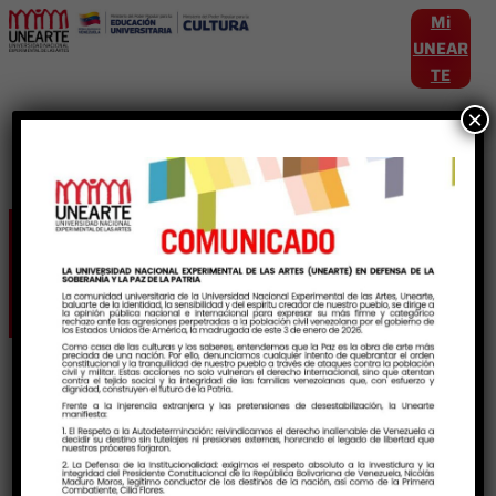
Mi
UNEAR
TE
×
Etiqueta:
Africa