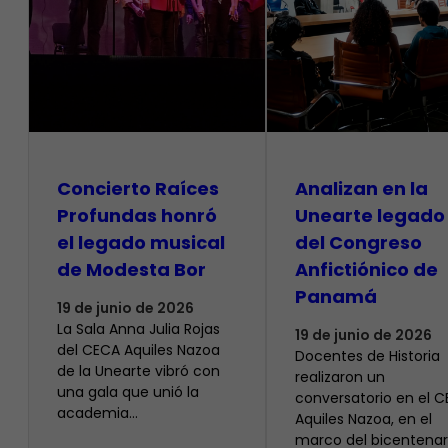
​Concierto Raíces
Analizan en la
Profundas honró
Unearte legado
el legado musical
del Congreso
de Modesta Bor
Anfictiónico de
Panamá
19 de junio de 2026
La Sala Anna Julia Rojas
19 de junio de 2026
del CECA Aquiles Nazoa
Docentes de Historia
de la Unearte vibró con
realizaron un
una gala que unió la
conversatorio en el 
academia…
Aquiles Nazoa, en el
marco del bicentenar