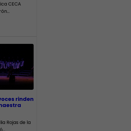
tica CECA
rón…
voces rinden
 maestra
lia Rojas de la
nó…