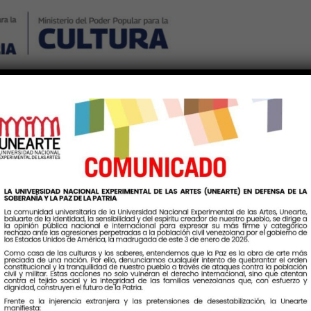
Nosotros
Noticias
Publicaciones
Contáctenos
Ingr
ueta:
ActividadArtisticaYCult