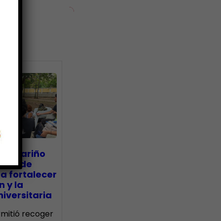
ias
go Mariño
nada de
a fortalecer
n y la
iversitaria
ermitió recoger