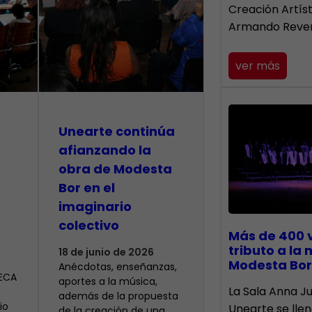
Creación Artís
Armando Reve
ver más
Unearte continúa
afianzando la
obra de Modesta
Bor en el
imaginario
colectivo
Más de 400 
tributo a la
18 de junio de 2026
Modesta Bor
Anécdotas, enseñanzas,
CECA
aportes a la música,
​La Sala Anna Ju
además de la propuesta
io
Unearte se lle
de la creación de una