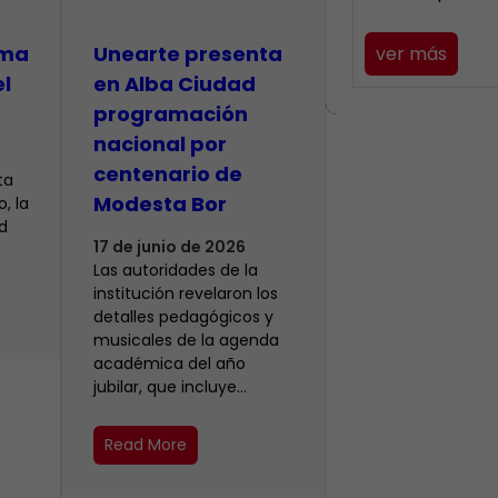
lma
​Unearte presenta
ver más
el
en Alba Ciudad
programación
nacional por
centenario de
ta
Modesta Bor
, la
d
17 de junio de 2026
Las autoridades de la
institución revelaron los
detalles pedagógicos y
musicales de la agenda
académica del año
jubilar, que incluye…
Read More