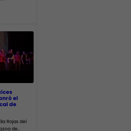
aíces
onró el
cal de
lia Rojas del
Nazoa de…