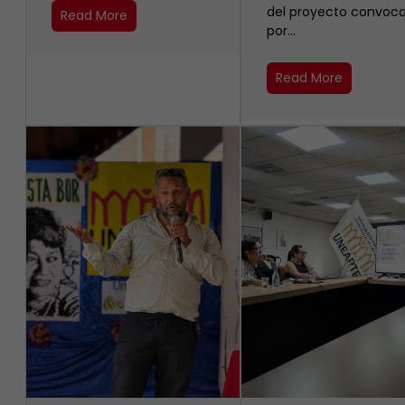
del proyecto convoc
Read More
por…
Read More