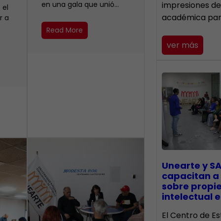
en una gala que unió…
impresiones de
 el
académica pa
r a
Read More
ver más
Unearte y SA
capacitan a
sobre propi
intelectual e
El Centro de Es