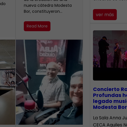
ado
nueva cátedra Modesta
Bor, constituyeron…
ver más
Read More
​Concierto R
Profundas h
legado musi
Modesta Bor
La Sala Anna Ju
CECA Aquiles 