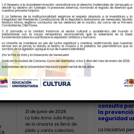
Últimas Notic
Más de 400 voces
rinden tributo a la
bre
maestra Modesta
CECA Santia
impulsó jor
Bor
consulta par
la prevenció
21 de junio de 2026
seguridad un
​La Sala Anna Julia Rojas
de la Unearte se llenó de
y
La iniciativa p
júbilo y canto colectivo
ECA