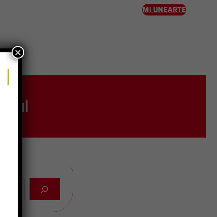
Mi UNEARTE
×
eso
ural