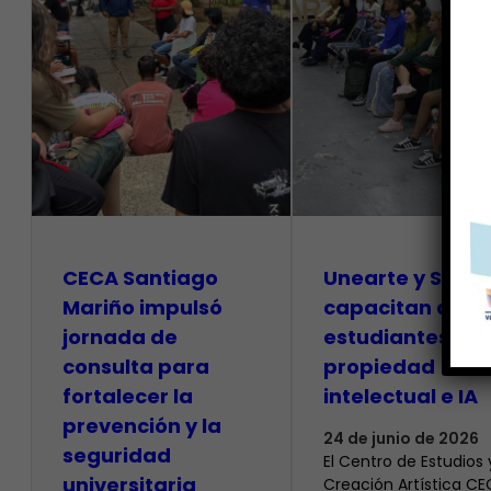
CECA Santiago
Unearte y SAPI
Mariño impulsó
capacitan a
jornada de
estudiantes so
consulta para
propiedad
fortalecer la
intelectual e IA
prevención y la
24 de junio de 2026
seguridad
El Centro de Estudios 
universitaria
Creación Artística C