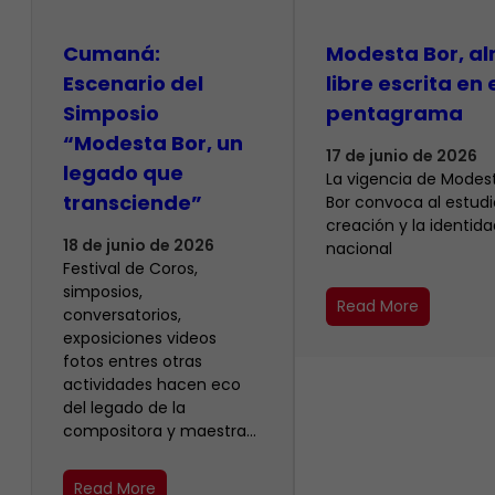
Cumaná:
Modesta Bor, a
Escenario del
libre escrita en 
Simposio
pentagrama
“Modesta Bor, un
17 de junio de 2026
legado que
La vigencia de Modes
transciende”
Bor convoca al estudio
creación y la identida
18 de junio de 2026
nacional
Festival de Coros,
simposios,
Read More
conversatorios,
exposiciones videos
fotos entres otras
actividades hacen eco
del legado de la
compositora y maestra…
Read More