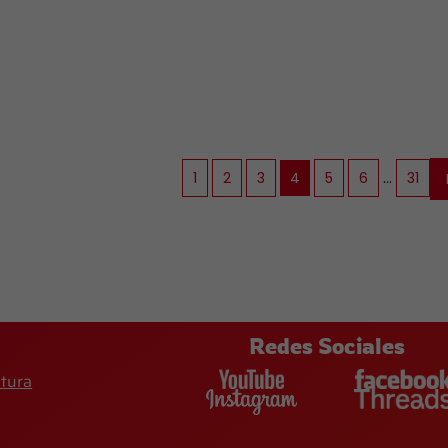
1
2
3
4
5
6
…
31
Redes Sociales
ltura