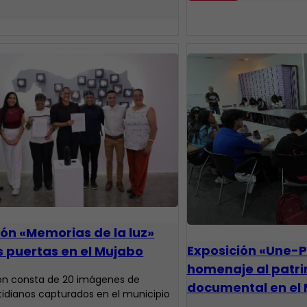
ión «Memorias de la luz»
Exposición «Une-P
s puertas en el Mujabo
homenaje al patr
ión consta de 20 imágenes de
documental en el
tidianos capturados en el municipio