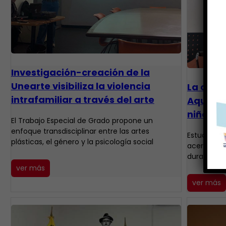
Investigación-creación de la
Unearte visibiliza la violencia
La crea
intrafamiliar a través del arte
Aquiles
niños e
​El Trabajo Especial de Grado propone un
enfoque transdisciplinar entre las artes
Estudiante
plásticas, el género y la psicología social
acercaron a
durante ta
ver más
ver más