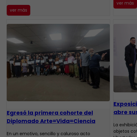
ver más
ver más
Exposic
abre su
Egresó la primera cohorte del
Diplomado Arte=Vida=Ciencia
La exhibic
objetos co
En un emotivo, sencillo y caluroso acto