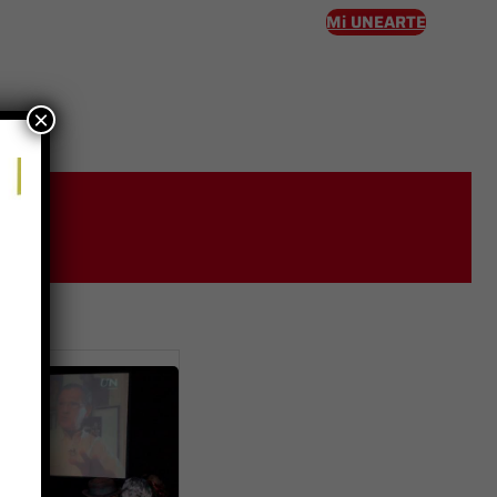
Mi UNEARTE
×
eso