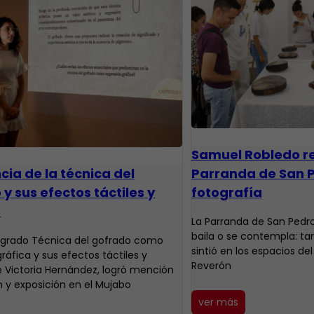
Samuel Robledo re
Parranda de San P
cia de la técnica del
fotografía
y sus efectos táctiles y
s
La Parranda de San Pedro
baila o se contempla: ta
e grado Técnica del gofrado como
sintió en los espacios d
ráfica y sus efectos táctiles y
Reverón
de Victoria Hernández, logró mención
n y exposición en el Mujabo
ver más