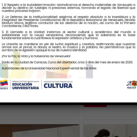
El legado inmorta
Chalbaud fue honr
tividad y el humor de
Unearte
 Nazoa contagiaron a los
n el Mujabo
Unearte le rindió homen
dedicada a recordar su 
s de escuelas de Catia y Propatria se
artístico y cinematográf
 la poesía del insigne artista
ller formativo
ver más