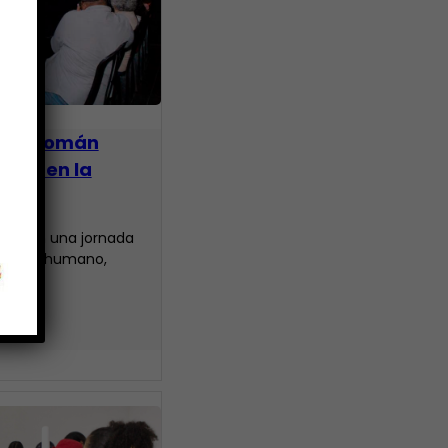
l de Román
ado en la
aje con una jornada
legado humano,
ico