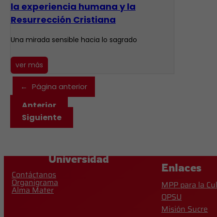
la experiencia humana y la
Resurrección Cristiana
Una mirada sensible hacia lo sagrado
ver más
←
Página anterior
Anterior
Siguiente
Universidad
Enlaces
Contáctanos
Organigrama
MPP para la Cu
Alma Mater
OPSU
Misión Sucre