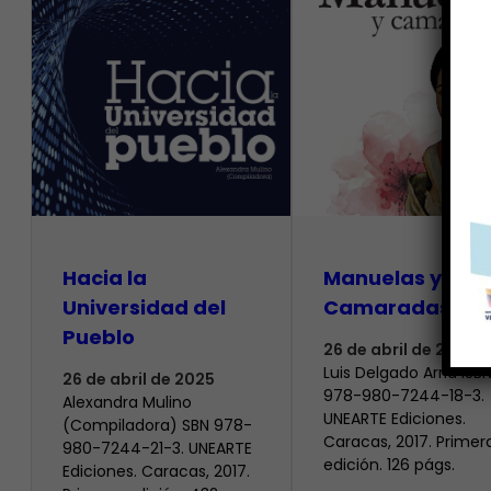
Hacia la
Manuelas y
Universidad del
Camaradas
Pueblo
26 de abril de 2025
Luis Delgado Arria ISB
26 de abril de 2025
978-980-7244-18-3.
Alexandra Mulino
UNEARTE Ediciones.
(Compiladora) SBN 978-
Caracas, 2017. Primer
980-7244-21-3. UNEARTE
edición. 126 págs.
Ediciones. Caracas, 2017.