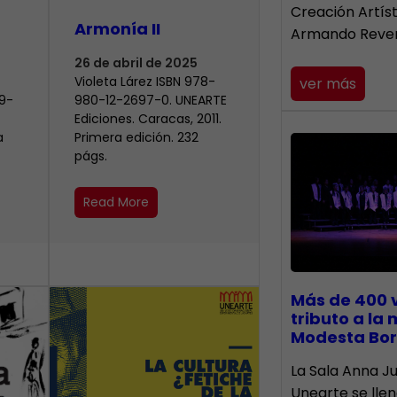
Creación Artís
Armonía II
Armando Reve
26 de abril de 2025
Violeta Lárez ISBN 978-
ver más
9-
980-12-2697-0. UNEARTE
Ediciones. Caracas, 2011.
a
Primera edición. 232
págs.
Read More
Más de 400 
tributo a la
Modesta Bor
​La Sala Anna Ju
Unearte se lle