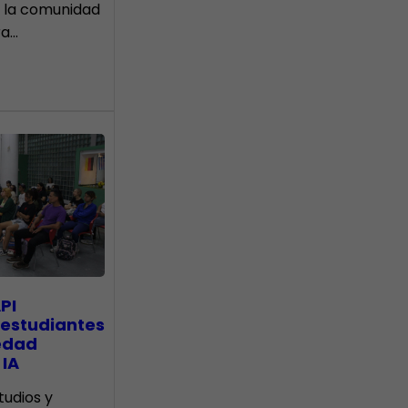
 la comunidad
ra…
PI
 estudiantes
edad
 IA
tudios y