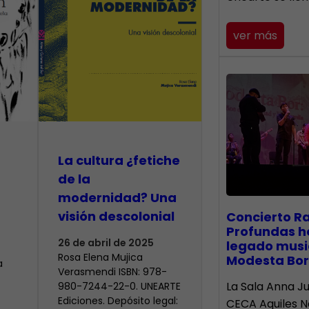
ver más
La cultura ¿fetiche
de la
modernidad? Una
visión descolonial
​Concierto R
Profundas h
26 de abril de 2025
legado musi
Rosa Elena Mujica
Modesta Bor
a
Verasmendi ISBN: 978-
La Sala Anna Ju
980-7244-22-0. UNEARTE
Ediciones. Depósito legal:
CECA Aquiles 