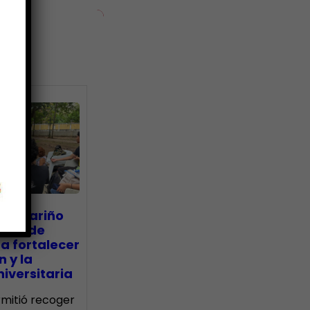
ias
go Mariño
nada de
a fortalecer
n y la
iversitaria
ermitió recoger