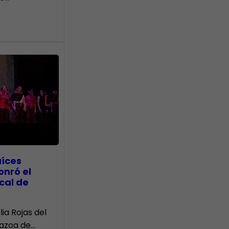
aíces
onró el
cal de
lia Rojas del
Nazoa de…