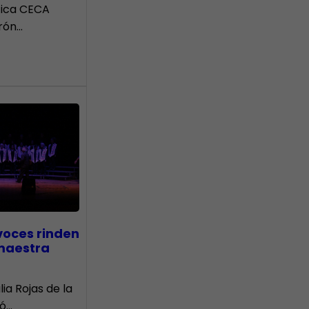
tica CECA
rón…
voces rinden
 maestra
lia Rojas de la
nó…