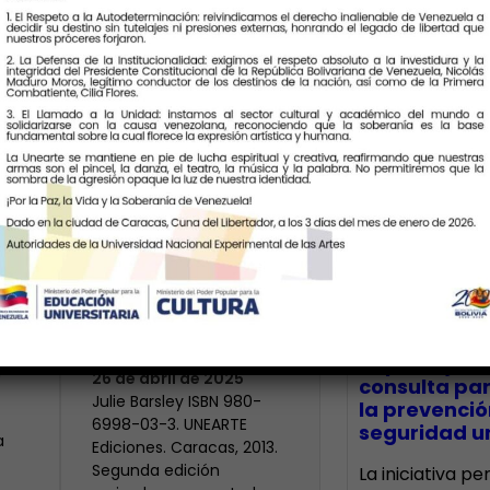
Últimas Notic
El Cuerpo Como
Territorio de la
Rebeldía
CECA Santia
impulsó jor
N
26 de abril de 2025
consulta par
Julie Barsley ISBN 980-
la prevenció
6998-03-3. UNEARTE
seguridad un
a
Ediciones. Caracas, 2013.
Segunda edición
La iniciativa p