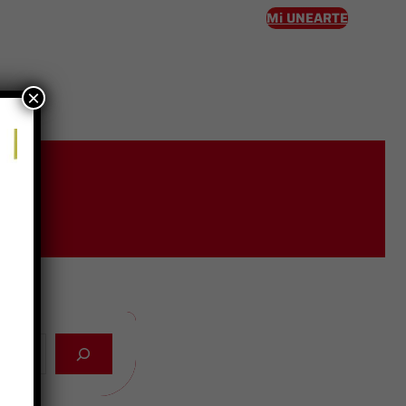
Mi UNEARTE
×
eso