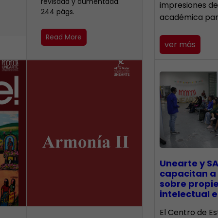
revisada y aumentada.
impresiones de
244 págs.
académica pa
Read More
ver más
Unearte y SA
capacitan a
sobre propi
intelectual e
El Centro de Es